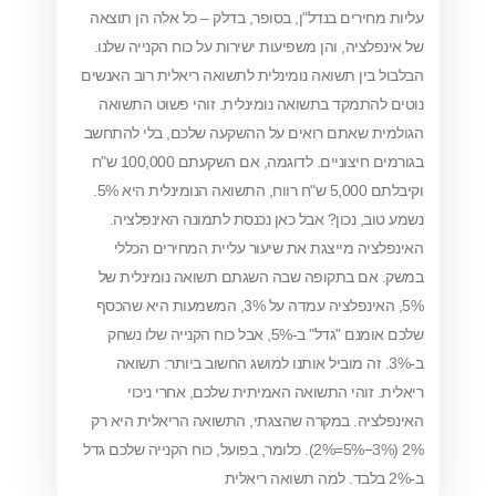
ירים בנדל"ן, בסופר, בדלק – כל אלה הן תוצאה
ציה, והן משפיעות ישירות על כוח הקנייה שלנו.
ין תשואה נומינלית לתשואה ריאלית רוב האנשים
תמקד בתשואה נומינלית. זוהי פשוט התשואה
 שאתם רואים על ההשקעה שלכם, בלי להתחשב
בגורמים חיצוניים. לדוגמה, אם השקעתם 100,000 ש"ח
וקיבלתם 5,000 ש"ח רווח, התשואה הנומינלית היא 5%.
, נכון? אבל כאן נכנסת לתמונה האינפלציה.
ה מייצגת את שיעור עליית המחירים הכללי
ם בתקופה שבה השגתם תשואה נומינלית של
5%, האינפלציה עמדה על 3%, המשמעות היא שהכסף
שלכם אומנם "גדל" ב-5%, אבל כוח הקנייה שלו נשחק
3. זה מוביל אותנו למושג החשוב ביותר: תשואה
זוהי התשואה האמיתית שלכם, אחרי ניכוי
ה. במקרה שהצגתי, התשואה הריאלית היא רק
2% (3%−5%=2%). כלומר, בפועל, כוח הקנייה שלכם גדל