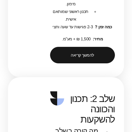
מימון.
תכנון ראשוני שמותאם
אישית.
 ?
2-3 פגישות עד שעה וחצי
יר:
1,500 ₪ + מע"מ.
להמשך קריאה
שלב 2: תכנון
נה
עות
מה קורה בשלב