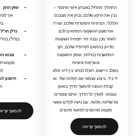
תחיל באבחון אישי ופיננסי –
שוק ההון
: מבוא לשוק ההון –
הרקע שלכם, נבחן את מצבכם
איך לגרום לכסף לעבוד
ציפיות והמטרות שלכם, ונגדיר
בשבילכם?
ון ההשקעה המתאים לכם.
נדלן חו"ל:
הרצאה: השקעה
ן, נבנה יחד תמהיל השקעות
בנדל"ן בחו"ל – מרחב השקעות
התאם לפרופיל שלכם, תוך
גולן
ת בנזילות, אופק ההשקעה
מבוא השקעות
(הרצאה
והעדפות אישיות.
מקצועית): הרצאה: מבוא
ם, תוכלו לבחור בין ליווי מלא
להשקעות.
יצוע עצמאי עם תמיכה שלי, או
חיסכון לכל ילד
: אפשרויות
כוונה להמשך הדרך באופן
ההשקעה.
אורך כל הדרך, אתם שומרים
מלאה, עם גישה לכלים ואנשי
מהימנים למזעור סיכונים.
להמשך קריאה
משך קריאה