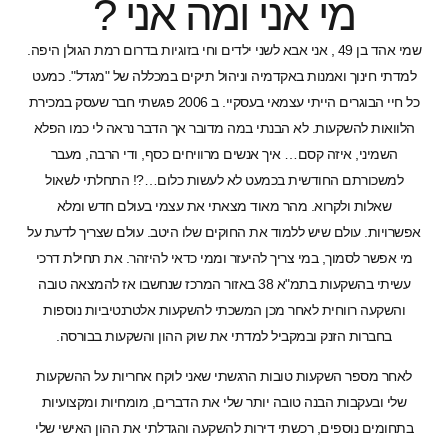
 אני ומה אני ?
אמנות באקדמיה וניהול תיקים במכללה של "מגדל". כמעט
כל חיי הבוגרים הייתי עצמאי בעסקיי. ב 2006 פגשתי חבר שעסק במכירת
ות. לא הבנתי במה מדובר אך הדבר נראה לי כמו הפלא
זה קסם… איך אנשים מרוויחים כסף, ודי הרבה, מעבר
חודשית בכמעט לא לעשות כלום…?! התחלתי לשאול
רוא. מהר מאוד מצאתי את עצמי בעולם חדש ומלא
 שיש ללמוד את החוקים שלו היטב. עולם שצריך לדעת על
, במי צריך להיעזר וממי כדאי להיזהר. את תחילת דרכי
עשיתי בהשקעות בתמ"א 38 באזור המרכז שנחשבו אז להמצאה טובה
ית לאחר מכן המשכתי להשקעות אלטרנטיביות נוספות
נק ובמקביל למדתי את שוק ההון והשקעות בבורסה.
קעות טובות הרגשתי שאני לוקח אחריות על ההשקעות
הבנה טובה יותר שלי את הדברים, מומחיות ומקצועיות
ם, רכשתי דירות להשקעה והגדלתי את ההון האישי שלי