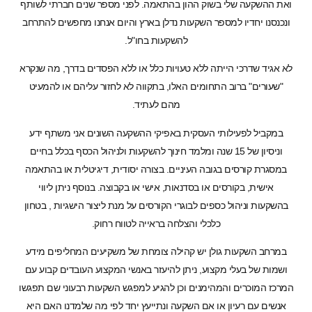
י בשוק ההון בהתאמה. לפני מספר שנים חברתי לשותף
 למספר השקעות נדלן בארץ והיום אנחנו מחפשים להתרחב
להשקעות בחו"ל.
הייתה ללא טעויות כלל או ללא הפסדים בדרך, מה שנקרא
ב התחומים האלו, בתקווה לא לחזור עליהם או להמעיט
מהם לעתיד.
לותי העסקית באפיקי ההשקעה השונים אני משתף ידע
ניסיון של 15 שנה ומלמד חינוך להשקעות ולניהול הכסף בכלל בחיים
 בגובה העיניים. בצורה יסודית, דיגיטלית או בהתאמה
רסים או בסדנאות, אישי או בקבוצה. בנוסף ניתן ליווי
 כספים לבוגרי הקורסים על מנת ליצור הישגיות , בטחון
כלכלי והצלחה בראייה לטווח רחוק.
 גולן יש קהילה צומחת של משקיעים המחליפים מידע
 מקצוע, ניתן להיעזר באנשי המקצוע העובדים קבוע עם
והמהימנים וכן להגיע למפגש השקעות רבעוני שם תפגשו
ון או אם השקעה ונתייעץ יחד לפי מה שלמדנו האם היא