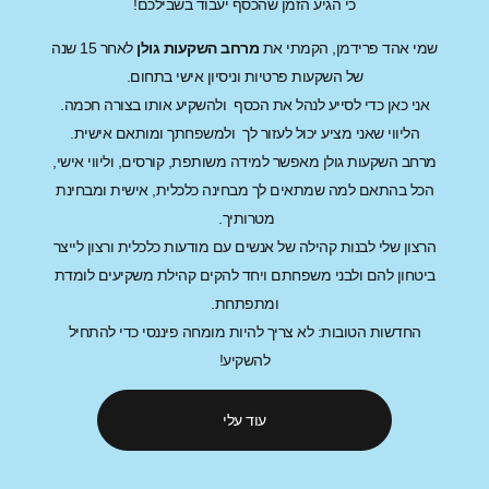
כי הגיע הזמן שהכסף יעבוד בשבילכם!
ידמן, הקמתי את
מרחב השקעות גולן
לאחר 15 שנה
של השקעות פרטיות וניסיון אישי בתחום.
י לסייע לנהל את הכסף ולהשקיע אותו בצורה חכמה
.
ני מציע יכול לעזור לך
ולמשפחתך ומותאם אישית.
 גולן מאפשר למידה משותפת, קורסים, וליווי אישי
,
למה שמתאים לך מבחינה כלכלית, אישית ומבחינת
מטרותיך
.
בנות קהילה של אנשים עם מודעות כלכלית ורצון לייצר
 ולבני משפחתם
ויחד להקים קהילת משקיעים לומדת
ומתפתחת.
טובות: לא צריך להיות מומחה פיננסי כדי להתחיל
להשקיע!
עוד עלי