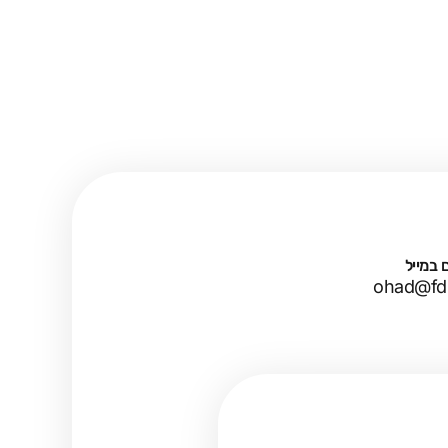
 במייל
ohad@fdm