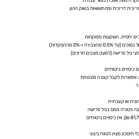
קרה מוות ואובדן כושר עבודה.
יבית דריבית ומהתשואות בשוק ההון.
כים יחסית, השקעות מפוקחות
בירה ו-2% מההפקדות)
ני גיל פרישה (למעט מצבים חריגים)
 כיסויים ביטוחיים
ים, אפשרות לקבל קצבה מובטחת
ר
ונית או קצבתית
בה פטורה ממס בגיל פרישה
 חיסכון מצוין לטווח בינוני