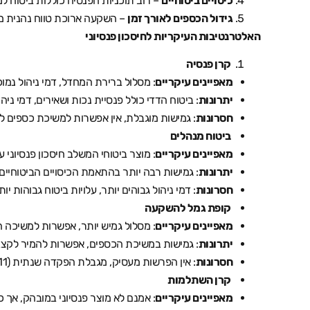
כיסויים ביטוחיים
– רוב תוכניות הפנסיה כוללות ביטוח למ
גידול הכספים לאורך זמן
– השקעה ארוכת טווח נהנית מר
האלטרנטיבות העיקריות לחיסכון פנסיוני
קרן פנסיה
מאפיינים עיקריים
: מסלול ברירת המחדל, דמי ניהול נמו
יתרונות
: ביטוח הדדי כולל פנסיית נכות ושאירים, דמי ניהול נמוכים (עד 0.5% מהצ
חסרונות
: גמישות מוגבלת, אין אפשרות למשיכת כספים לפ
ביטוח מנהלים
מאפיינים עיקריים
: מוצר ביטוחי המשלב חיסכון פנסיוני עם
יתרונות
: גמישות רבה יותר בהתאמת הכיסויים הביטוחי
חסרונות
: דמי ניהול גבוהים יותר, עלויות ביטוח גבוהות יות
קופת גמל להשקעה
מאפיינים עיקריים
: מסלול גמיש יותר, אפשרות למשיכה ה
יתרונות
: גמישות במשיכת הכספים, אפשרות להמיר לקצ
חסרונות
: אין הפרשות מעסיק, מגבלת הפקדה שנתית (81,711 ₪), אין כיסויים ביטוחיים
קרן השתלמות
מאפיינים עיקריים
: אמנם לא מוצר פנסיוני במובהק, אך כלי