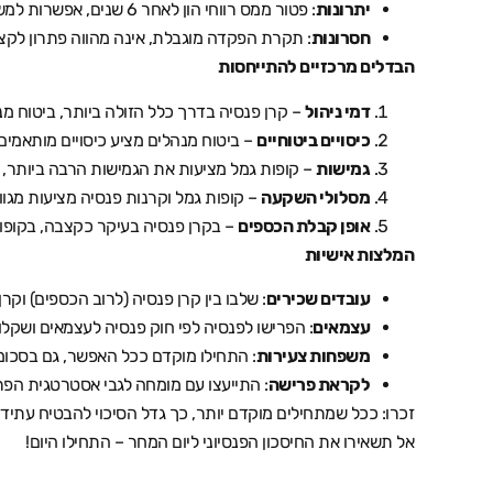
יתרונות
: פטור ממס רווחי הון לאחר 6 שנים, אפשרות למשיכה לפני גיל פרישה
חסרונות
: תקרת הפקדה מוגבלת, אינה מהווה פתרון לקצ
הבדלים מרכזיים להתייחסות
דמי ניהול
– קרן פנסיה בדרך כלל הזולה ביותר, ביטוח מנ
כיסויים ביטוחיים
– ביטוח מנהלים מציע כיסויים מותאמים
גמישות
– קופות גמל מציעות את הגמישות הרבה ביותר, 
מסלולי השקעה
– קופות גמל וקרנות פנסיה מציעות מגוו
אופן קבלת הכספים
– בקרן פנסיה בעיקר כקצבה, בקופו
המלצות אישיות
עובדים שכירים
: שלבו בין קרן פנסיה (לרוב הכספים) וק
עצמאים
: הפרישו לפנסיה לפי חוק פנסיה לעצמאים ושקל
משפחות צעירות
: התחילו מוקדם ככל האפשר, גם בסכומ
לקראת פרישה
: התייעצו עם מומחה לגבי אסטרטגית הפ
זכרו: ככל שמתחילים מוקדם יותר, כך גדל הסיכוי להבטיח עתיד כ
אל תשאירו את החיסכון הפנסיוני ליום המחר – התחילו היום!