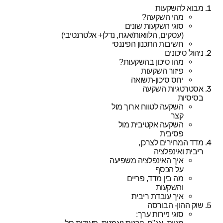
מבוא להשקעות
מהי השקעה
?
סוגי השקעות שונים
(עסקים, הלוואות/אגח, נדלן+ אלטרנטיבי)
חשיבות התכנון הפיננסי
ניהול סיכונים
מהו סיכון בהשקעות
?
פיזור השקעות
יחס סיכון-תשואה
אסטרטגיות השקעה
בסיסיות
השקעה לטווח ארוך מול
קצר
השקעה אקטיבית מול
פסיבית
מדד המחירים לצרכן,
ריבית ואינפלציה
איך האינפלציה משפיעה
על הכסף
מה בין מדד, פריים
והשקעות
איך עובדת ריבית
שוק ההון- הבורסה
סוגי ניירות ערך: