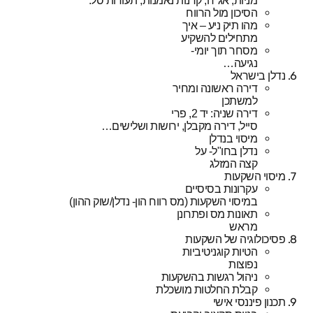
מניות, אג"ח, קרנות נאמנות, תעודות סל
.
הסיכון מול הרווח
מהו תיק ניע – איך
מתחילים להשקיע
מסחר תוך יומי-
נגיעה…
נדלן בישראל
דירה ראשונה ומחיר
למשתכן
דירה שניה: יד 2, פרי
סייל, דירה מקבלן, ירושות ושלישים…
מיסוי בנדלן
נדלן בחו"ל- על
קצה המזלג
מיסוי השקעות
עקרונות בסיסיים
במיסוי השקעות (מס רווח הון- נדלן/שוק ההון)
תאונות מס ופתרונן
מראש
פסיכולוגיה של השקעות
הטיות קוגניטיביות
נפוצות
ניהול רגשות בהשקעות
קבלת החלטות מושכלת
תכנון פיננסי אישי