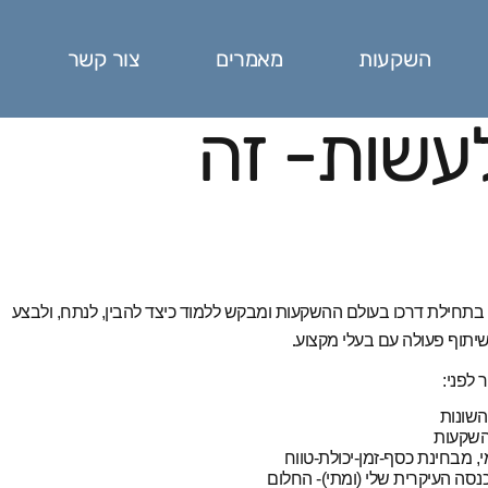
השקעות
מאמרים
צור קשר
עשות- זה
או בתחילת דרכו בעולם ההשקעות ומבקש ללמוד כיצד להבין, לנתח, ולבצע
.
יתוף פעולה עם בעלי מקצוע
לפני:
השונות
השקעות
 מבחינת כסף-זמן-יכולת-טווח
סה העיקרית שלי (ומתי)- החלום